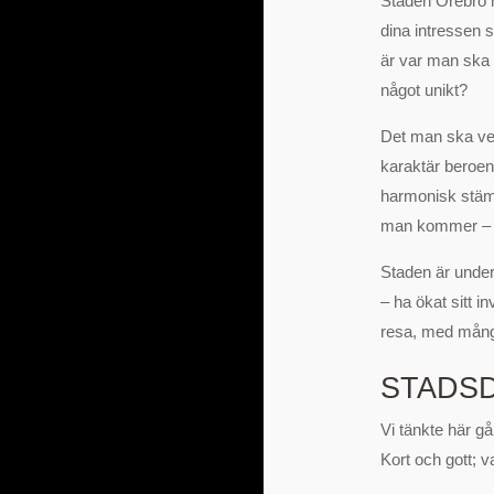
Staden Örebro ha
dina intressen 
är var man ska b
något unikt?
Det man ska veta
karaktär beroen
harmonisk stämn
man kommer – p
Staden är unde
– ha ökat sitt
resa, med många
STADSD
Vi tänkte här gå
Kort och gott; va