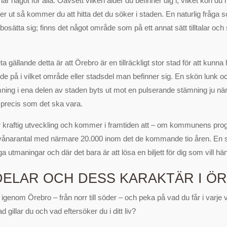
r något för alla. Oavsett vilken ålder du befinner dig i, vilket kön du h
ser ut så kommer du att hitta det du söker i staden. En naturlig fråga
osätta sig; finns det något område som på ett annat sätt tilltalar oc
 gällande detta är att Örebro är en tillräckligt stor stad för att kunna 
de på i vilket område eller stadsdel man befinner sig. En skön lunk o
ing i ena delen av staden byts ut mot en pulserande stämning ju n
recis som det ska vara.
r kraftig utveckling och kommer i framtiden att – om kommunens pr
 invånarantal med närmare 20.000 inom det de kommande tio åren. En
 utmaningar och där det bara är att lösa en biljett för dig som vill h
ELAR OCH DESS KARAKTÄR I Ö
 igenom Örebro – från norr till söder – och peka på vad du får i varje
d gillar du och vad eftersöker du i ditt liv?