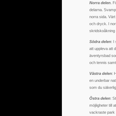
Norra delen
. F
delarna. Svampe
norra sida. Vär
och dryck. I nor
skridskoåkning v
Södra delen
: 
att uppleva att 
äventyrsbad som
och tennis samt 
Västra delen
: 
en underbar natu
som du säkerlige
Östra delen
: S
möjligheter till 
vackraste park 