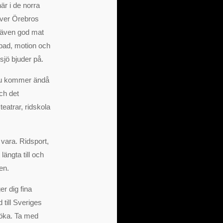
är i de norra
över Örebros
s även god mat
 bad, motion och
sjö bjuder på.
 du kommer ändå
och det
eatrar, ridskola
 vara. Ridsport,
ängta till och
en.
r dig fina
d till Sveriges
söka. Ta med