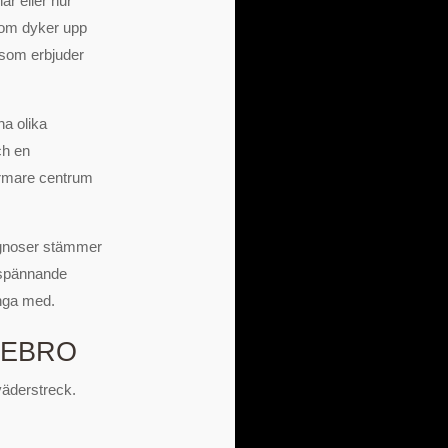
ar eller hur
 som dyker upp
h som erbjuder
ha olika
ch en
ärmare centrum
ognoser stämmer
 spännande
änga med.
REBRO
 väderstreck.