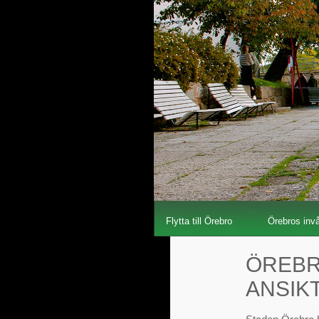
Flytta till Örebro
Örebros inv
ÖREBR
ANSIK